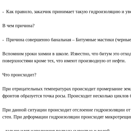
- Как правило, заказчик принимает такую гидроизоляцию и уве
В чем причина?
- Причина совершенно банальная – Битумные мастики (черные 
Вспомним уроки химии в школе. Известно, что битум это отхо
поверхностями кроме тех, что имеют производную от нефти.
Что происходит?
При отрицательных температурах происходит промерзание земли
фронтов образуется точка росы. Происходит несколько циклов
При данной ситуации происходит отслоение гидроизоляции от 
стен. При деформации гидроизоляции происходят микротрещины
- дальше идет наполнения подвала сыростью и водой.