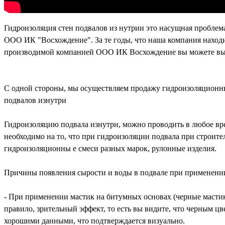
Гидроизоляция стен подвалов из нутрии это насущная пробле
ООО ИК "Восхождение". За те годы, что наша компания наход
производимой компанией ООО ИК Восхождение вы можете вып
Цена полимерной гидроизоляции Блокада
С одной стороны, мы осуществляем продажу гидроизоляцион
подвалов изнутри
Гидроизоляцию подвала изнутри, можно проводить в любое вре
необходимо на то, что при гидроизоляции подвала при строите
гидроизоляционны
е смеси разных марок, рулонные изделия.
Причины появления сырости и воды в подвале при применени
- При применении мастик на битумных основах (черные мастик
правило, зрительный эффект, то есть вы видите, что черным ц
хорошими данными, что подтверждается визуально.