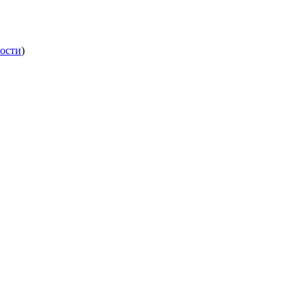
ости
)