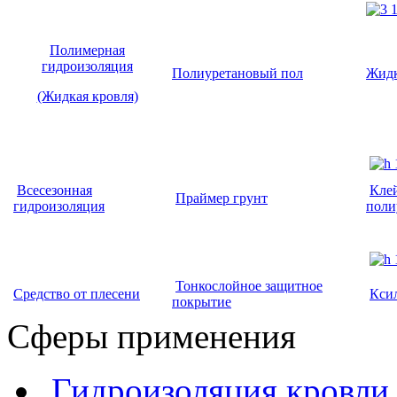
Полимерная
гидроизоляция
Полиуретановый пол
Жидк
(Жидкая кровля)
Всесезонная
Клей
Праймер грунт
гидроизоляция
поли
Тонкослойное защитное
Средство от плесени
Кси
покрытие
Сферы применения
Гидроизоляция кровли